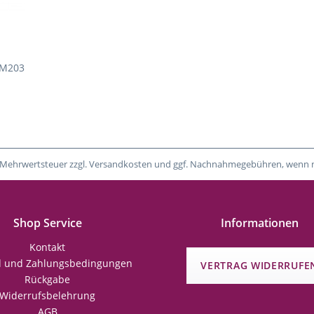
7M203
tzl. Mehrwertsteuer zzgl. Versandkosten und ggf. Nachnahmegebühren, wenn 
Shop Service
Informationen
Kontakt
d und Zahlungsbedingungen
VERTRAG WIDERRUFE
Rückgabe
Widerrufsbelehrung
AGB