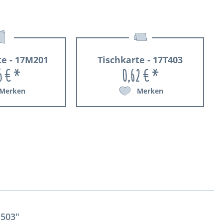
e - 17M201
Tischkarte - 17T403
5 € *
0,62 € *
Merken
Merken
S503"