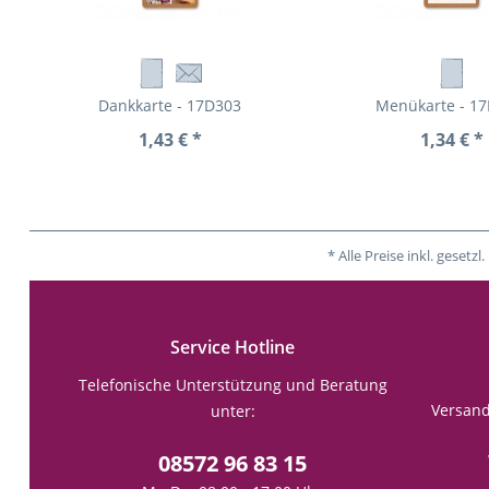
Dankkarte - 17D303
Menükarte - 1
1,43 € *
1,34 € *
* Alle Preise inkl. gese
Service Hotline
Telefonische Unterstützung und Beratung
Versan
unter:
08572 96 83 15