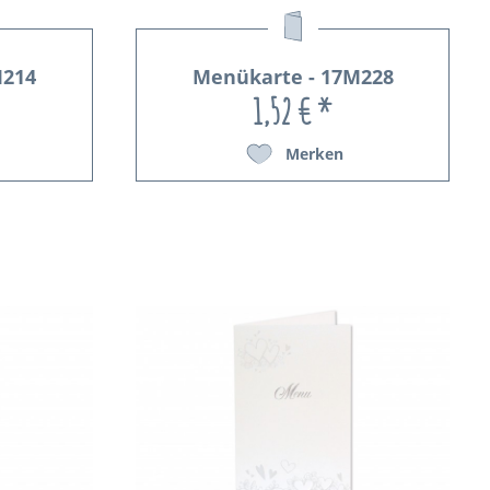
M214
Menükarte - 17M228
1,52 € *
Merken