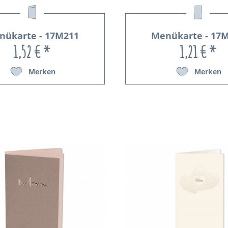
nükarte - 17M211
Menükarte - 17
1,52 € *
1,21 € *
Merken
Merken