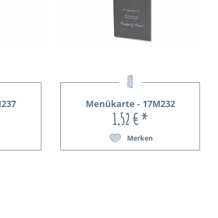
M237
Menükarte - 17M232
1,52 € *
Merken