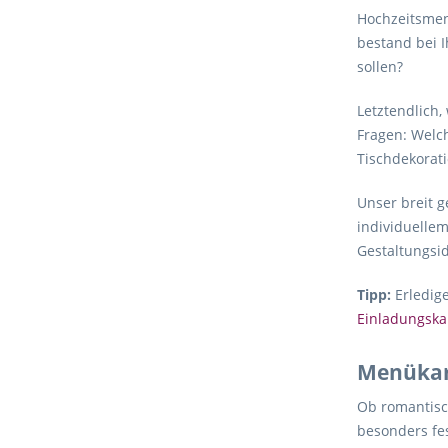
Hochzeitsmen
bestand bei I
sollen?
Letztendlich
Fragen: Welc
Tischdekorati
Unser breit g
individuelle
Gestaltungsi
Tipp:
Erledige
Einladungska
Menükart
Ob romantisch
besonders fes