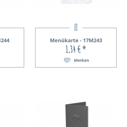
M244
Menükarte - 17M243
1,34 € *
Merken