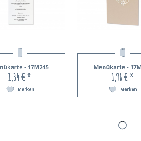
nükarte - 17M245
Menükarte - 17
1,34 € *
1,96 € *
Merken
Merken