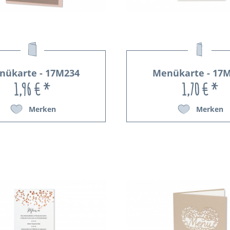
nükarte - 17M234
Menükarte - 17
1,96 € *
1,70 € *
Merken
Merken