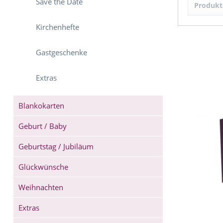
Save the Date
Produkt
Bli
Echt
Kirchenhefte
Foli
Kraf
Gastgeschenke
Lase
Per
Extras
Spit
Stra
Blankokarten
Geburt / Baby
Geburtstag / Jubiläum
Glückwünsche
Weihnachten
Extras