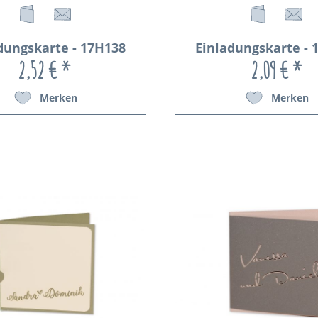
dungskarte - 17H138
Einladungskarte - 
2,52 € *
2,09 € *
Merken
Merken