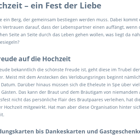
hzeit – ein Fest der Liebe
wie ein Berg, der gemeinsam bestiegen werden muss. Dabei kommt e
m Vertrauen darauf, dass der Lebenspartner einen auffängt, wenn 
n Seite an Seite durch das Leben gehen wollen, was liegt da nähe
esiegeln?
reude auf die Hochzeit
ude bekanntlich die schönste Freude ist, geht diese im Trubel de
er. Meist mit dem Anstecken des Verlobungsringes beginnt nämlic
Datum. Darüber hinaus müssen sich die Eheleute in Spe über viel
n Gästen. Das kann der Braut und dem Bräutigam von niemandem
fest nicht das persönliche Flair des Brautpaares verleihen, hat d
r Hochzeit mitgewirkt. Hat man aber diese Organisation hinter sic
t.
dungskarten bis Dankeskarten und Gastgeschenk