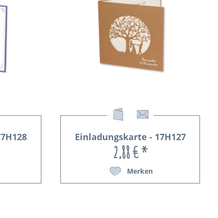
17H128
Einladungskarte - 17H127
2,88 € *
Merken