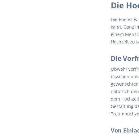
Die Hoc
Die Ehe ist 
kann. Ganz i
einem Mensche
Hochzeit zu b
Die Vorf
Obwohl Vorfre
bisschen unt
gewünschten 
natürlich de
dem Hochzeits
Gestaltung de
Traumhochzei
Von Einla