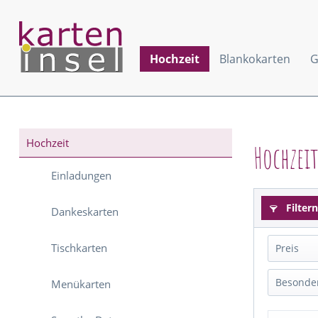
Hochzeit
Blankokarten
G
Hochzeit
Hochzei
Einladungen
Filtern
Dankeskarten
Tischkarten
Preis
Besonder
Menükarten
Anhä