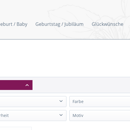
eburt / Baby
Geburtstag / Jubiläum
Glückwünsche
t
Farbe
blau
heit
Motiv
von
0,41 €
bis
4,25 €
braun
nger/Banderole/Band/Schleife
Blumen/Blüten/floral
creme