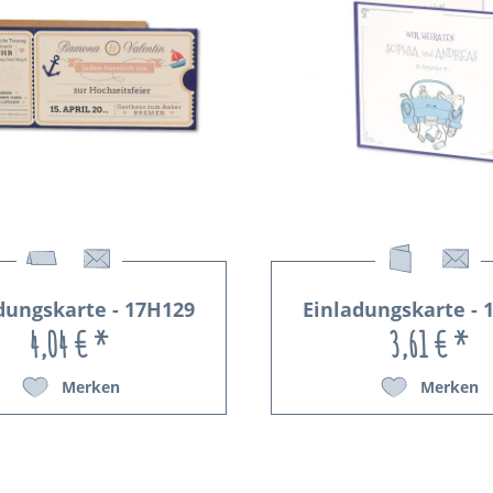
dungskarte - 17H129
Einladungskarte - 
4,04 € *
3,61 € *
Merken
Merken