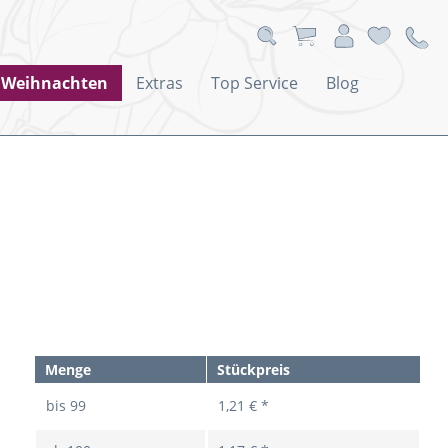
Weihnachten
Extras
Top Service
Blog
Menge
Stückpreis
bis
99
1,21 € *