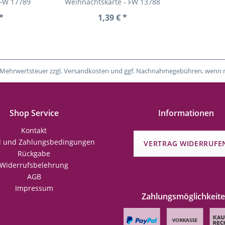
 FW 17789
Weihnachtskarte - FW 13788
*
1,39 € *
tzl. Mehrwertsteuer zzgl. Versandkosten und ggf. Nachnahmegebühren, wenn 
Shop Service
Informationen
Kontakt
d und Zahlungsbedingungen
VERTRAG WIDERRUFE
Rückgabe
Widerrufsbelehrung
AGB
Impressum
Zahlungsmöglichkeit