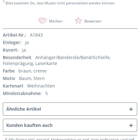
1
Bitte beachten Sie, dass Muster nicht personalisiert werden können.
Merken
Bewerten
Artikel-Nr.:
A1843
Einleger:
ja
Kuvert:
ja
Besonderheit
Anhänger/Banderole/Band/Schleife,
Folienprägung, Laserkarte
Farbe
braun, creme
Motiv
Baum, Stern
Kartenart
Weihnachten
Mindestabnahme:
5
Ähnliche Artikel
Kunden kauften auch
* Alle Preise inkl. gesetzl. Mehrwertsteuer zzgl. Versandkosten und ggf.