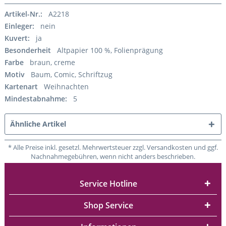
Artikel-Nr.:
A2218
Einleger:
nein
Kuvert:
ja
Besonderheit
Altpapier 100 %, Folienprägung
Farbe
braun, creme
Motiv
Baum, Comic, Schriftzug
Kartenart
Weihnachten
Mindestabnahme:
5
Ähnliche Artikel
* Alle Preise inkl. gesetzl. Mehrwertsteuer zzgl. Versandkosten und ggf.
Nachnahmegebühren, wenn nicht anders beschrieben.
Service Hotline
Shop Service