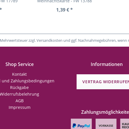
 FW 17789
Weihnachtskarte - FW 13788
*
1,39 € *
tzl. Mehrwertsteuer zzgl. Versandkosten und ggf. Nachnahmegebühren, wenn 
Shop Service
Informationen
Kontakt
d und Zahlungsbedingungen
VERTRAG WIDERRUFE
Rückgabe
Widerrufsbelehrung
AGB
Impressum
Zahlungsmöglichkeit