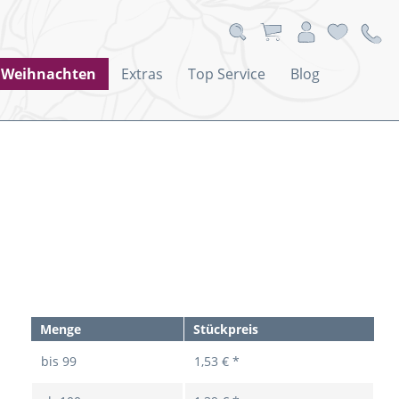
Weihnachten
Extras
Top Service
Blog
Menge
Stückpreis
bis
99
1,53 € *