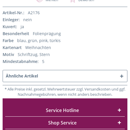
Artikel-Nr.:
A2176
Einleger:
nein
Kuvert:
ja
Besonderheit
Folienprägung
Farbe
blau, grün, pink, türkis
Kartenart
Weihnachten
Motiv
Schriftzug, Stern
Mindestabnahme:
5
Ähnliche Artikel
* Alle Preise inkl. gesetzl. Mehrwertsteuer zzgl. Versandkosten und ggf.
Nachnahmegebühren, wenn nicht anders beschrieben.
Service Hotline
Shop Service