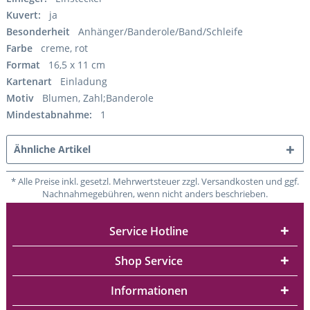
Kuvert:
ja
Besonderheit
Anhänger/Banderole/Band/Schleife
Farbe
creme, rot
Format
16,5 x 11 cm
Kartenart
Einladung
Motiv
Blumen, Zahl;Banderole
Mindestabnahme:
1
Ähnliche Artikel
* Alle Preise inkl. gesetzl. Mehrwertsteuer zzgl. Versandkosten und ggf.
Nachnahmegebühren, wenn nicht anders beschrieben.
Service Hotline
Shop Service
Informationen