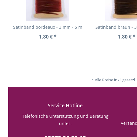
Satinband bordeaux - 3 mm - 5 m
Satinband braun - 
1,80 € *
1,80 € *
* Alle Preise inkl. gese
Service Hotline
Telefonische Unterstützung und Beratung
Versan
unter: