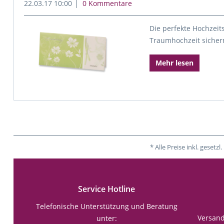
22.03.17 10:00
0 Kommentare
Die perfekte Hochzeits
Traumhochzeit sicher
Mehr lesen
* Alle Preise inkl. gese
Service Hotline
Telefonische Unterstützung und Beratung
Versan
unter: