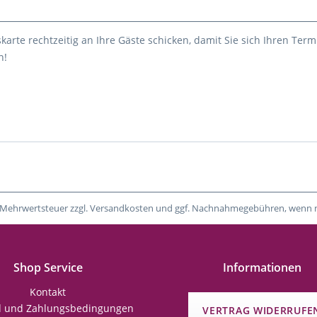
karte rechtzeitig an Ihre Gäste schicken, damit Sie sich Ihren Term
n!
tzl. Mehrwertsteuer zzgl. Versandkosten und ggf. Nachnahmegebühren, wenn 
Shop Service
Informationen
Kontakt
d und Zahlungsbedingungen
VERTRAG WIDERRUFE